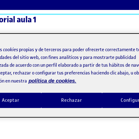
orial aula 1
ActiFolios
Ay
os
cookies
propias y de terceros para poder ofrecerte correctamente t
dades del sitio web, con fines analíticos y para mostrarte publicidad
zada de acuerdo con un perfil elaborado a partir de tus hábitos de na
 publicación!
eptar, rechazar o configurar tus preferencias haciendo clic abajo, u 
ón en nuestra
política de cookies.
e la publicación!
Aceptar
Rechazar
Configu
or de la publicación!