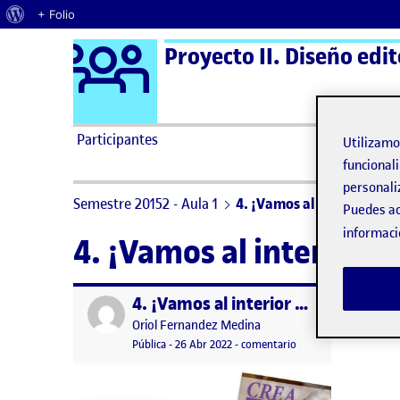
Acerca de WordPress
+ Folio
Logo Ágora
Proyecto II. Diseño edit
Saltar al contenido
Participantes
Utilizam
funcionali
personali
Semestre 20152 - Aula 1
4. ¡Vamos al interior de la
Puedes ac
informaci
4. ¡Vamos al interior d
4. ¡Vamos al interior de la publicación!
Publicado por
Publicado por
Oriol Fernandez Medina
Visibilidad:
Fecha de publicación
26 abril, 2022 4:43 pm
en 4. ¡Vamos al interi
Pública
-
26 Abr 2022
-
comentario