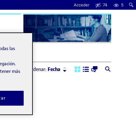
Acceder
74
5
uda
odas las
vegación.
Ordenar:
Descendente
Ordenar:
Fecha
obtener más
rar