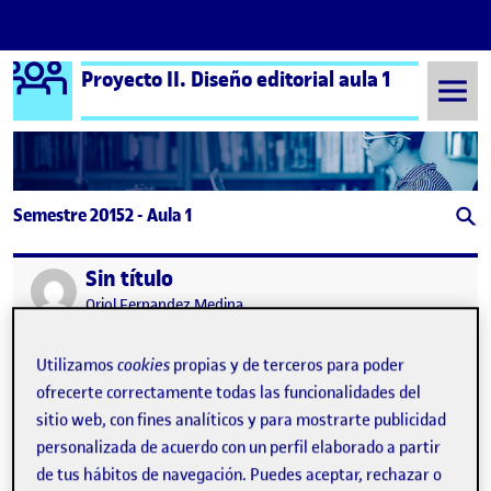
Logo Ágora
Proyecto II. Diseño editorial aula 1
Saltar al contenido
Semestre 20152 - Aula 1
Sin título
Publicado por
Publicado por
Oriol Fernandez Medina
Visibilidad:
Fecha de publicación
en Sin título
Pública
-
18 May 2022
-
comentario
Utilizamos
cookies
propias y de terceros para poder
ofrecerte correctamente todas las funcionalidades del
sitio web, con fines analíticos y para mostrarte publicidad
personalizada de acuerdo con un perfil elaborado a partir
de tus hábitos de navegación. Puedes aceptar, rechazar o