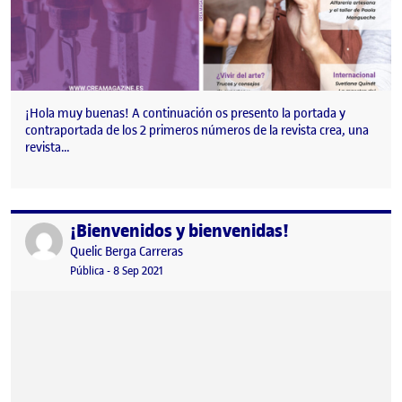
¡Hola muy buenas! A continuación os presento la portada y
contraportada de los 2 primeros números de la revista crea, una
revista…
¡Bienvenidos y bienvenidas!
Publicado por
Publicado por
Quelic Berga Carreras
Visibilidad:
Fecha de publicación
9 septiembre, 2021 2:49 pm
Pública
-
8 Sep 2021