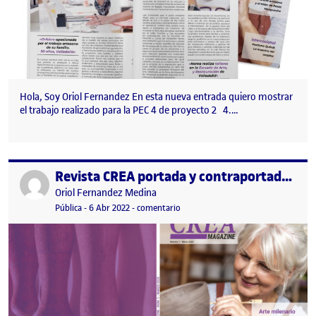
Hola, Soy Oriol Fernandez En esta nueva entrada quiero mostrar
el trabajo realizado para la PEC 4 de proyecto 2 4.…
Revista CREA portada y contraportada de num. 1 y 2
Publicado por
Publicado por
Oriol Fernandez Medina
Visibilidad:
Fecha de publicación
6 abril, 2022 6:15 pm
en Revista CREA portada y contrapo
Pública
-
6 Abr 2022
-
comentario